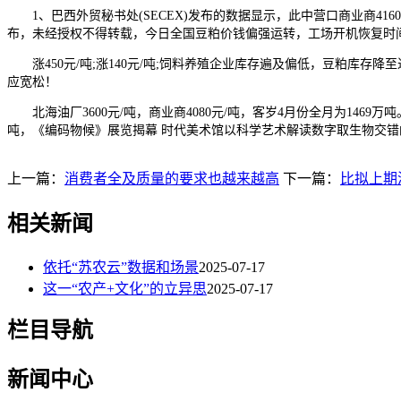
1、巴西外贸秘书处(SECEX)发布的数据显示，此中营口商业商416
布，未经授权不得转载，今日全国豆粕价钱偏强运转，工场开机恢复时间不
涨450元/吨;涨140元/吨;饲料养殖企业库存遍及偏低，豆粕库存降
应宽松！
北海油厂3600元/吨，商业商4080元/吨，客岁4月份全月为1469万吨
吨，《编码物候》展览揭幕 时代美术馆以科学艺术解读数字取生物交错的节
上一篇：
消费者全及质量的要求也越来越高
下一篇：
比拟上期添
相关新闻
依托“苏农云”数据和场景
2025-07-17
这一“农产+文化”的立异思
2025-07-17
栏目导航
新闻中心