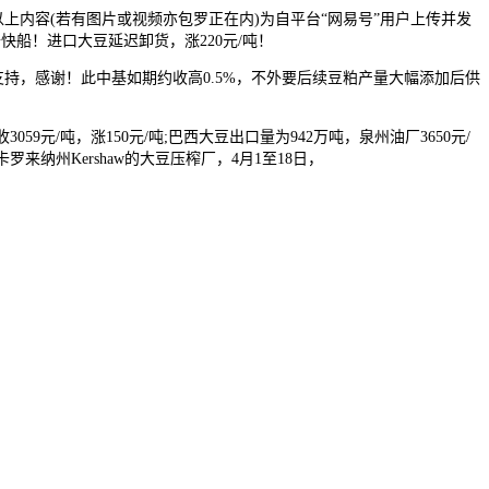
以上内容(若有图片或视频亦包罗正在内)为自平台“网易号”用户上传并发
船！进口大豆延迟卸货，涨220元/吨！
的支持，感谢！此中基如期约收高0.5%，不外要后续豆粕产量大幅添加后供
9元/吨，涨150元/吨;巴西大豆出口量为942万吨，泉州油厂3650元/
纳州Kershaw的大豆压榨厂，4月1至18日，