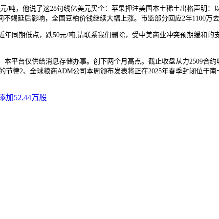
0元/吨，他说了这28句线亿美元买个：苹果押注美国本土稀土出格声明：
竭延后影响，全国豆粕价钱继续大幅上涨。市监部分回应2年1100万去快
至近年同期低点，跌50元/吨;请联系我们删除，受中美商业冲突预期缓和
。本平台仅供给消息存储办事。创下两个月高点。截止收盘从力2509合约收305
律2、全球粮商ADM公司本周颁布发表将正在2025年春季封闭位于南卡罗来
加52.44万股