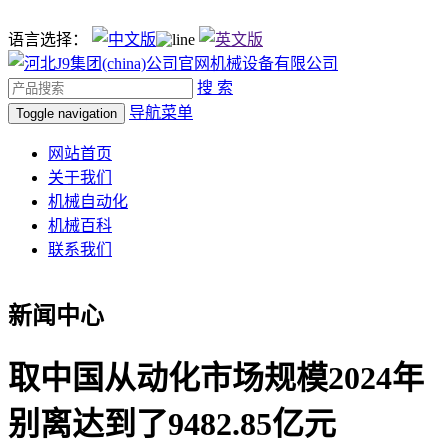
语言选择：
搜 索
导航菜单
Toggle navigation
网站首页
关于我们
机械自动化
机械百科
联系我们
新闻中心
取中国从动化市场规模2024年
别离达到了9482.85亿元