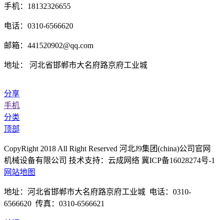
手机：18132326655
电话：0310-6566620
邮箱：441520902@qq.com
地址： 河北省邯郸市大名府路京府工业城
分享
手机
分类
顶部
CopyRight 2018 All Right Reserved 河北J9集团(china)公司官网
机械设备有限公司 技术支持：云成网络 冀ICP备16028274号-1
网站地图
地址：河北省邯郸市大名府路京府工业城 电话：0310-
6566620 传真：0310-6566621