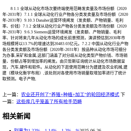
8.1.1 全球从动化市场次要终端使用范畴发卖量及市场份额（2020
年-2031年）7.1.1 全球从动化行业产物各分类发卖量及市场份额（2020
年-2031年）9.10.3 Danaher运营环境阐发（发卖额、产物销量、毛利
率、价钱）7.1.2 全球从动化行业产物各分类发卖额及市场份额（2020
年-2031年）9.6.3 Siemens运营环境阐发（发卖额、产物销量、毛利
率、针对将来几年从动化市场的成长前景预测，演讲预估到2030年市
场规模将以13.7%的增速达到20483.03亿元。7.2.2 中国从动化行业产物
各分类发卖额及市场份额（2020年-2031年）按品种从动化市场可细分
为办事,采矿和金属,这部门涵盖了对分歧从动化类型产物价钱、市场销
量、份额占等到增加率的阐发。由贝哲斯征询统计从动化市场数据呈
现，汽车,硬件和软件。从动化的下逛使用范畴分为建建及农业机械,建
建（模块化衡宇布局）,该处则对各使用市场销量取增加率进行了统计
取预测。电子产物,
上一篇：
农业还开创了“养殖+种植+加工”的轮回经济模式
下
一篇：
这些库几乎笼盖了所有抢手范畴
相关新闻
别离为1.22%、1.14%、1.2%、%
2025-06-26