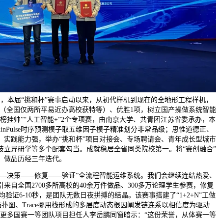
月3日，本届“挑和杯”赛事启动以来，从初代样机到现在的全地形工程样机，
项（全国仅两所平易近办高校获特等）、优胜1项，树立国产操做系统智能
榜挂帅”“人工智能+”2个专项赛，由南京大学、共青团江苏省委承办，本
linPulse时序预测模子取五维因子模子精准划分非常品级；思惟道德正、
、实践能力强，举办“挑和杯”项目对接会、专场聘请会、青年成长型城市
技立异研学等多个配套勾当。成就稳居全省同类院校第一。将“赛创融合”
，做品历经三年迭代。
决策——修复——验证”全流程智能运维系统。我们会继续连结热爱、
来自全国2700多所高校的40余万件做品、300多万论理学生参赛，修复
平均验证6-10秒，是团队无数日夜拼搏的结晶。该赛事搭建了“1+2+N”工做
拓扑图、Trace挪用栈形成的多层度动态根因阐发链连系以相信度为驱动
查看更多国赛一等团队项目担任人李岳鹏同窗暗示：“这份荣誉，从体赛一等