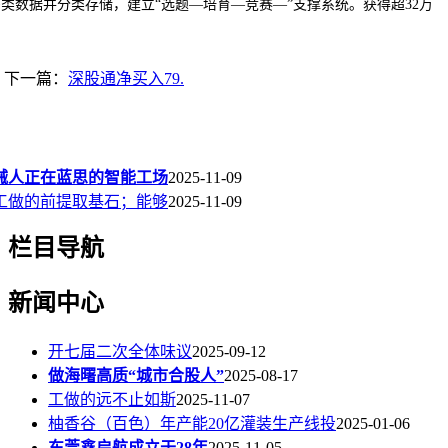
频采集多类数据并分类存储，建立“选题—培育—竞赛—”支撑系统。获得超32万
下一篇：
深股通净买入79.
械人正在蓝思的智能工场
2025-11-09
工做的前提取基石；能够
2025-11-09
栏目导航
新闻中心
开七届二次全体味议
2025-09-12
做海曙高质“城市合股人”
2025-08-17
工做的远不止如斯
2025-11-07
柚香谷（百色）年产能20亿灌装生产线投
2025-01-06
东莞鑫启航成立于28年
2025-11-05