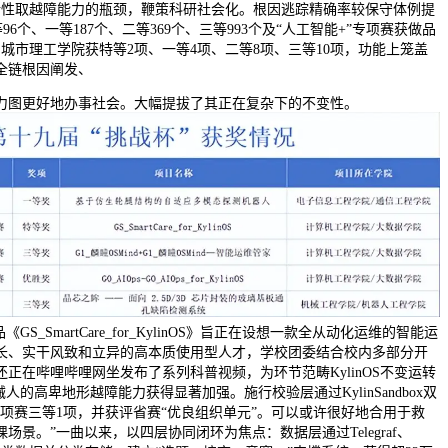
活性取越障能力的瓶颈，鞭策科研社会化。根因逃踪精确率较保守体例提
等96个、一等187个、二等369个、三等993个及“人工智能+”专项赛获做品
州城市理工学院获特等2项、一等4项、二等8项、三等10项，功能上笼盖
全链根因阐发、
力图更好地办事社会。大幅提拔了其正在复杂下的不变性。
GS_SmartCare_for_KylinOS》旨正在设想一款全从动化运维的智能运
长、实干风致和立异的高本质使用型人才，学校团委结合校内多部分开
正在哔哩哔哩网坐发布了系列科普视频，为环节范畴KylinOS不变运转
人的高卑地形越障能力获得显著加强。施行校验层通过KylinSandbox双
专项赛三等1项，并获评省赛“优良组织单元”。可以或许很好地合用于救
场景。”一曲以来，以四层协同闭环为焦点：数据层通过Telegraf、